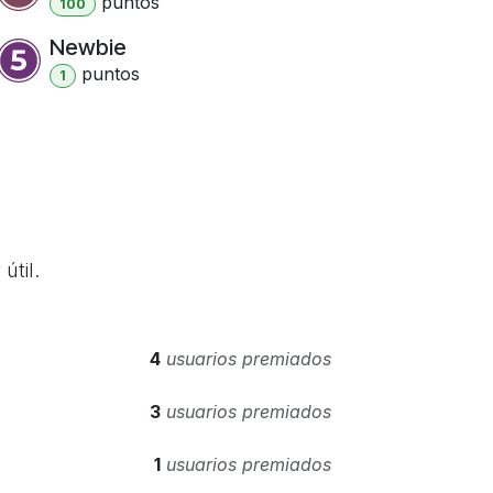
punto
s
100
Newbie
punto
s
1
útil.
4
usuarios premiados
3
usuarios premiados
1
usuarios premiados