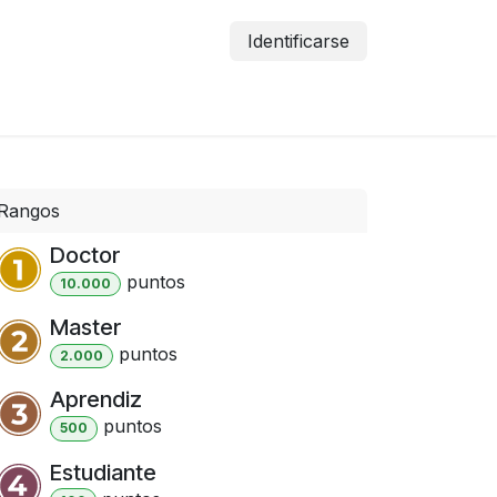
Identificarse
Tienda
Blog
Rangos
Doctor
punto
s
10.000
Master
punto
s
2.000
Aprendiz
punto
s
500
Estudiante