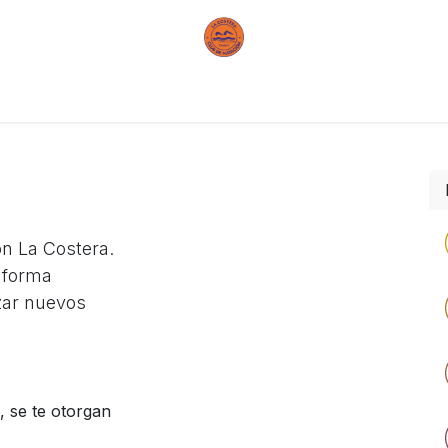
ub
Tarifas
Reserva tu plaza
Inscripción natación
n La Costera.
taforma
zar nuevos
, se te otorgan