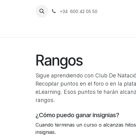
Ir al contenido
+34 600 42 05 50
Inicio
El cl
Rangos
Sigue aprendiendo con Club De Natació
Recopilar puntos en el foro o en la pla
eLearning. Esos puntos te harán alcan
rangos.
¿Cómo puedo ganar insignias?
Cuando terminas un curso o alcanzas hitos
insignias.